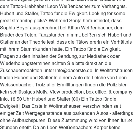
dem Tattoo-Liebhaber Leon Weißenbacher zum Verhängnis.
Hubert und Staller, Tattoo für die Ewigkeit. Looking for some
great streaming picks? Während Sonja herausfindet, dass
Sophia Beyer ausgerechnet bei Kilian Weißenbacher, dem
Bruder des Toten, Tanzstunden nimmt, beißen sich Hubert und
Staller an der Theorie fest, dass die Tätowiererin ein Verhältnis
mit ihrem Stammkunden hatte. Ein Tattoo für die Ewigkeit.
Fragen zu den Inhalten der Sendung, zur Mediathek oder
Wiederholungsterminen richten Sie bitte direkt an die
Zuschauerredaktion unter info@daserste.de. In Wolfratshausen
finden Hubert und Staller in einem Auto die Leiche von Leon
Weissenbacher. Trotz aller Ermittlungen finden die Polizisten
kein schlüssiges Motiv. View production, box office, & company
info. 18:50 Uhr Hubert und Staller (80) Ein Tattoo für die
Ewigkeit | Das Erste In Wolfratshausen verschwinden seit
einiger Zeit Wertgegenstände aus parkenden Autos - allerdings
ohne Aufbruchspuren. Diese Zustimmung wird von Ihnen für 24
Stunden erteilt. Da an Leon Weißenbachers Körper keine