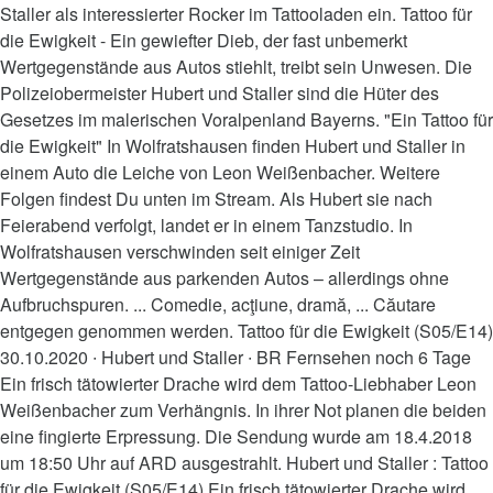
Staller als interessierter Rocker im Tattooladen ein. Tattoo für
die Ewigkeit - Ein gewiefter Dieb, der fast unbemerkt
Wertgegenstände aus Autos stiehlt, treibt sein Unwesen. Die
Polizeiobermeister Hubert und Staller sind die Hüter des
Gesetzes im malerischen Voralpenland Bayerns. "Ein Tattoo für
die Ewigkeit" In Wolfratshausen finden Hubert und Staller in
einem Auto die Leiche von Leon Weißenbacher. Weitere
Folgen findest Du unten im Stream. Als Hubert sie nach
Feierabend verfolgt, landet er in einem Tanzstudio. In
Wolfratshausen verschwinden seit einiger Zeit
Wertgegenstände aus parkenden Autos – allerdings ohne
Aufbruchspuren. ... Comedie, acţiune, dramă, ... Căutare
entgegen genommen werden. Tattoo für die Ewigkeit (S05/E14)
30.10.2020 ∙ Hubert und Staller ∙ BR Fernsehen noch 6 Tage
Ein frisch tätowierter Drache wird dem Tattoo-Liebhaber Leon
Weißenbacher zum Verhängnis. In ihrer Not planen die beiden
eine fingierte Erpressung. Die Sendung wurde am 18.4.2018
um 18:50 Uhr auf ARD ausgestrahlt. Hubert und Staller : Tattoo
für die Ewigkeit (S05/E14) Ein frisch tätowierter Drache wird