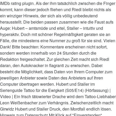
IMDb rating plugin. Als der ihm tatsächlich zwischen die Finger
kommt, kann dieser jedoch fliehen und Riedl bleibt nichts als
ein winziger Hinweis, der sich als völlig unbedeutend
herausstellt. Die beiden passen zusammen wie die Faust aufs
Auge: Hubert – amtsmüde und eitel, Staller – intuitiv und
hyperaktiv. Doch mit schöner Regelmäßigkeit geraten sie an
Fälle, die mindestens eine Nummer zu groß für sie sind. Vielen
Dank! Bitte beachten: Kommentare erscheinen nicht sofort,
sondern werden innerhalb von 24 Stunden durch die
Redaktion freigeschaltet. Zur gleichen Zeit macht sich Riedl
daran, den Autoknacker in flagranti zu erwischen. Dabei
besteht die Möglichkeit, dass Daten von Ihrem Computer zum
jeweiligen Anbieter sowie Daten des Anbieters auf Ihren
Computer übertragen werden. Hubert und Staller im
Serienguide Tattoo für die Ewigkeit (S05/E14) (Hörfassung) |
Video | Ein frisch tätowierter Drache wird dem Tattoo-Liebhaber
Leon Weißenbacher zum Verhängnis. Zwischenzeitlich macht
Girwidz Hubert und Staller Druck, den Mordfall endlich lösen.
Hinweis zum Datenschutz Mit Klick auf "Einverstanden"