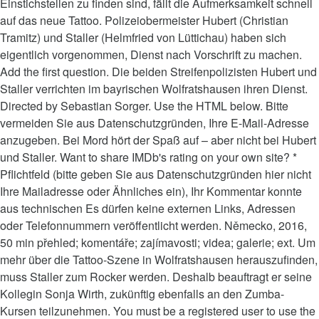
Einstichstellen zu finden sind, fällt die Aufmerksamkeit schnell
auf das neue Tattoo. Polizeiobermeister Hubert (Christian
Tramitz) und Staller (Helmfried von Lüttichau) haben sich
eigentlich vorgenommen, Dienst nach Vorschrift zu machen.
Add the first question. Die beiden Streifenpolizisten Hubert und
Staller verrichten im bayrischen Wolfratshausen ihren Dienst.
Directed by Sebastian Sorger. Use the HTML below. Bitte
vermeiden Sie aus Datenschutzgründen, Ihre E-Mail-Adresse
anzugeben. Bei Mord hört der Spaß auf – aber nicht bei Hubert
und Staller. Want to share IMDb's rating on your own site? *
Pflichtfeld (bitte geben Sie aus Datenschutzgründen hier nicht
Ihre Mailadresse oder Ähnliches ein), Ihr Kommentar konnte
aus technischen Es dürfen keine externen Links, Adressen
oder Telefonnummern veröffentlicht werden. Německo, 2016,
50 min přehled; komentáře; zajímavosti; videa; galerie; ext. Um
mehr über die Tattoo-Szene in Wolfratshausen herauszufinden,
muss Staller zum Rocker werden. Deshalb beauftragt er seine
Kollegin Sonja Wirth, zukünftig ebenfalls an den Zumba-
Kursen teilzunehmen. You must be a registered user to use the