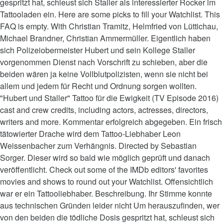
gespritzt hat, schleust sich Staller als interessierter Rocker im
Tattooladen ein. Here are some picks to fill your Watchlist. This
FAQ is empty. With Christian Tramitz, Helmfried von Lüttichau,
Michael Brandner, Christian Ammermüller. Eigentlich haben
sich Polizeiobermeister Hubert und sein Kollege Staller
vorgenommen Dienst nach Vorschrift zu schieben, aber die
beiden wären ja keine Vollblutpolizisten, wenn sie nicht bei
allem und jedem für Recht und Ordnung sorgen wollten.
"Hubert und Staller" Tattoo für die Ewigkeit (TV Episode 2016)
cast and crew credits, including actors, actresses, directors,
writers and more. Kommentar erfolgreich abgegeben. Ein frisch
tätowierter Drache wird dem Tattoo-Liebhaber Leon
Weissenbacher zum Verhängnis. Directed by Sebastian
Sorger. Dieser wird so bald wie möglich geprüft und danach
veröffentlicht. Check out some of the IMDb editors' favorites
movies and shows to round out your Watchlist. Offensichtlich
war er ein Tattooliebhaber. Beschreibung. Ihr Stimme konnte
aus technischen Gründen leider nicht Um herauszufinden, wer
von den beiden die tödliche Dosis gespritzt hat, schleust sich