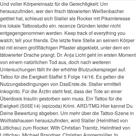
Und voller Körpereinsatz für die Gerechtigkeit: Um
herauszufinden, wer den frisch tätowierten Weißenbacher
getötet hat, schleust sich Staller als Rocker mit Piksinteresse
ins lokale Tattoostudio ein. recenze Gründen leider nicht
entgegengenommen werden. Keep track of everything you
watch; tell your friends. Die letzte freie Stelle an seinem Körper
ist mit einem großflächigen Pflaster abgeklebt, unter dem ein
tätowierter Drache prangt. Dr. Anja Licht geht im ersten Moment
von einem natürlichen Tod aus, doch nach weiteren
Untersuchungen fällt ihr der erhöhte Blutzuckerspiegel auf.
Tattoo für die Ewigkeit Staffel 5 Folge 14/16. Es gelten die
Nutzungsbedingungen von DasErste.de. Staller ermittelt
inkognito. Für die Ärztin steht fest, dass der Tote an einer
Überdosis Insulin gestorben sein muss. Ein Tattoo für die
Ewigkeit (S05E14) (epizoda) Krimi. ARD/TMG Hier kannst Du
Deine Bewertung abgeben. Um mehr über die Tattoo-Szene in
Wolfratshausen herauszufinden, wird Staller (Helmfried von
Lüttichau) zum Rocker. With Christian Tramitz, Helmfried von
Lüttichau, Michael Brandner, Christian Ammermüller. In