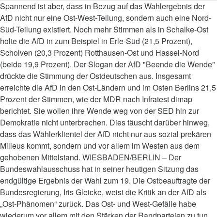
Spannend ist aber, dass in Bezug auf das Wahlergebnis der
AfD nicht nur eine Ost-West-Teilung, sondern auch eine Nord-
Süd-Teilung existiert. Noch mehr Stimmen als in Schalke-Ost
holte die AfD in zum Beispiel in Erle-Süd (21,5 Prozent),
Scholven (20,3 Prozent) Rotthausen-Ost und Hassel-Nord
(beide 19,9 Prozent). Der Slogan der AfD "Beende die Wende"
drückte die Stimmung der Ostdeutschen aus. Insgesamt
erreichte die AfD in den Ost-Ländern und im Osten Berlins 21,5
Prozent der Stimmen, wie der MDR nach Infratest dimap
berichtet. Sie wollen ihre Wende weg von der SED hin zur
Demokratie nicht unterbrechen. Dies täuscht darüber hinweg,
dass das Wählerklientel der AfD nicht nur aus sozial prekären
Milieus kommt, sondern und vor allem im Westen aus dem
gehobenen Mittelstand. WIESBADEN/BERLIN – Der
Bundeswahlausschuss hat in seiner heutigen Sitzung das
endgültige Ergebnis der Wahl zum 19. Die Ostbeauftragte der
Bundesregierung, Iris Gleicke, weist die Kritik an der AfD als
„Ost-Phänomen“ zurück. Das Ost- und West-Gefälle habe
wiederum vor allem mit den Stärken der Randparteien zu tun.