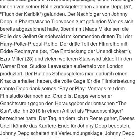
für den von seiner Rolle zurückgetretenen Johnny Depp (57,
"Fluch der Karibik") gefunden. Der Nachfolger von Johnny
Depp in Phantastische Tierwesen 3 ist gefunden.Wie es sich
bereits abgezeichnet hatte, übernimmt Mads Mikkelsen die
Rolle des Gellert Grindelwald im kommenden dritten Teil der
Harry-Potter-Prequl-Reihe. Der dritte Teil der Filmreihe mit
Eddie Redmayne (38, "Die Entdeckung der Unendlichkeit"),
Ezra Miller (28) und vielen weiteren Stars wird aktuell in den
Warner Bros. Studios Leavesden außerhalb von London
produziert. Der Ruf des Schauspielers mag dadurch einen
Knacks erhalten haben, die volle Gage für die Filmfortsetzung
sahnte Depp dank seines "Pay or Play"-Vertrags mit dem
Filmstudio dennoch ab. Grund ist Depps verlorener
Gerichtsstreit gegen den Herausgeber der britischen "The
Sun", die ihn 2018 in einem Artikel als "Frauenschläger"
bezeichnet hatte. Der Tag, an dem ich in Rente gehe“, Dieses
Urteil könnte das Karriere-Ende für Johnny Depp bedeuten,
Johnny Depp scheitert mit Verleumdungsklage, Johnny Depp