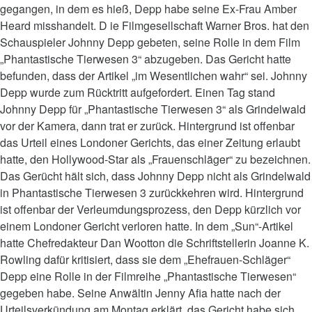
gegangen, in dem es hieß, Depp habe seine Ex-Frau Amber
Heard misshandelt. D ie Filmgesellschaft Warner Bros. hat den
Schauspieler Johnny Depp gebeten, seine Rolle in dem Film
„Phantastische Tierwesen 3“ abzugeben. Das Gericht hatte
befunden, dass der Artikel „im Wesentlichen wahr“ sei. Johnny
Depp wurde zum Rücktritt aufgefordert. Einen Tag stand
Johnny Depp für „Phantastische Tierwesen 3“ als Grindelwald
vor der Kamera, dann trat er zurück. Hintergrund ist offenbar
das Urteil eines Londoner Gerichts, das einer Zeitung erlaubt
hatte, den Hollywood-Star als „Frauenschläger“ zu bezeichnen.
Das Gerücht hält sich, dass Johnny Depp nicht als Grindelwald
in Phantastische Tierwesen 3 zurückkehren wird. Hintergrund
ist offenbar der Verleumdungsprozess, den Depp kürzlich vor
einem Londoner Gericht verloren hatte. In dem „Sun“-Artikel
hatte Chefredakteur Dan Wootton die Schriftstellerin Joanne K.
Rowling dafür kritisiert, dass sie dem „Ehefrauen-Schläger“
Depp eine Rolle in der Filmreihe „Phantastische Tierwesen“
gegeben habe. Seine Anwältin Jenny Afia hatte nach der
Urteilsverkündung am Montag erklärt, das Gericht habe sich