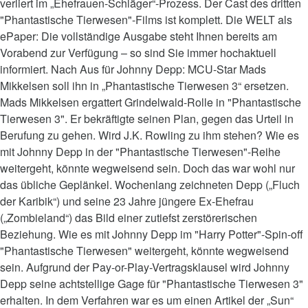
verliert im „Ehefrauen-Schläger“-Prozess. Der Cast des dritten
"Phantastische Tierwesen"-Films ist komplett. Die WELT als
ePaper: Die vollständige Ausgabe steht Ihnen bereits am
Vorabend zur Verfügung – so sind Sie immer hochaktuell
informiert. Nach Aus für Johnny Depp: MCU-Star Mads
Mikkelsen soll ihn in „Phantastische Tierwesen 3“ ersetzen.
Mads Mikkelsen ergattert Grindelwald-Rolle in "Phantastische
Tierwesen 3". Er bekräftigte seinen Plan, gegen das Urteil in
Berufung zu gehen. Wird J.K. Rowling zu ihm stehen? Wie es
mit Johnny Depp in der "Phantastische Tierwesen"-Reihe
weitergeht, könnte wegweisend sein. Doch das war wohl nur
das übliche Geplänkel. Wochenlang zeichneten Depp („Fluch
der Karibik“) und seine 23 Jahre jüngere Ex-Ehefrau
(„Zombieland“) das Bild einer zutiefst zerstörerischen
Beziehung. Wie es mit Johnny Depp im "Harry Potter"-Spin-off
"Phantastische Tierwesen" weitergeht, könnte wegweisend
sein. Aufgrund der Pay-or-Play-Vertragsklausel wird Johnny
Depp seine achtstellige Gage für "Phantastische Tierwesen 3"
erhalten. In dem Verfahren war es um einen Artikel der „Sun“