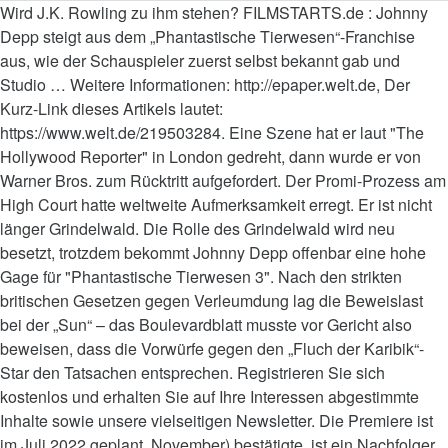
Wird J.K. Rowling zu ihm stehen? FILMSTARTS.de : Johnny
Depp steigt aus dem „Phantastische Tierwesen“-Franchise
aus, wie der Schauspieler zuerst selbst bekannt gab und
Studio … Weitere Informationen: http://epaper.welt.de, Der
Kurz-Link dieses Artikels lautet:
https://www.welt.de/219503284. Eine Szene hat er laut "The
Hollywood Reporter" in London gedreht, dann wurde er von
Warner Bros. zum Rücktritt aufgefordert. Der Promi-Prozess am
High Court hatte weltweite Aufmerksamkeit erregt. Er ist nicht
länger Grindelwald. Die Rolle des Grindelwald wird neu
besetzt, trotzdem bekommt Johnny Depp offenbar eine hohe
Gage für "Phantastische Tierwesen 3". Nach den strikten
britischen Gesetzen gegen Verleumdung lag die Beweislast
bei der „Sun“ – das Boulevardblatt musste vor Gericht also
beweisen, dass die Vorwürfe gegen den „Fluch der Karibik“-
Star den Tatsachen entsprechen. Registrieren Sie sich
kostenlos und erhalten Sie auf Ihre Interessen abgestimmte
Inhalte sowie unsere vielseitigen Newsletter. Die Premiere ist
im Juli 2022 geplant. November) bestätigte, ist ein Nachfolger